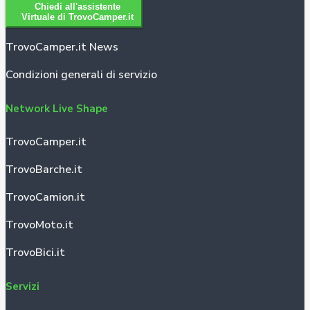
Chiedi all'assistente
Virtuale di TrovoCamper.it
TrovoCamper.it News
Condizioni generali di servizio
Network Live Shape
TrovoCamper.it
TrovoBarche.it
TrovoCamion.it
TrovoMoto.it
TrovoBici.it
Servizi