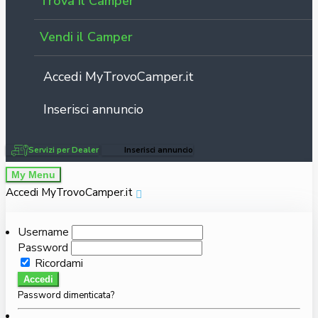
Trova il Camper
Vendi il Camper
Accedi MyTrovoCamper.it
Inserisci annuncio
Servizi per Dealer
Inserisci annuncio
My Menu
Accedi MyTrovoCamper.it
Username
Password
Ricordami
Accedi
Password dimenticata?