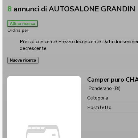
8
annunci
di AUTOSALONE GRANDIN
Affina ricerca
Ordina per
Prezzo crescente
Prezzo decrescente
Data di inserime
decrescente
Nuova ricerca
Camper puro CH
Ponderano (BI)
Categoria
Posti letto