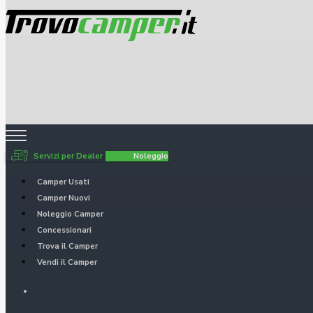
Servizi per Dealer
Noleggio
Camper Usati
Camper Nuovi
Noleggio Camper
Concessionari
Trova il Camper
Vendi il Camper