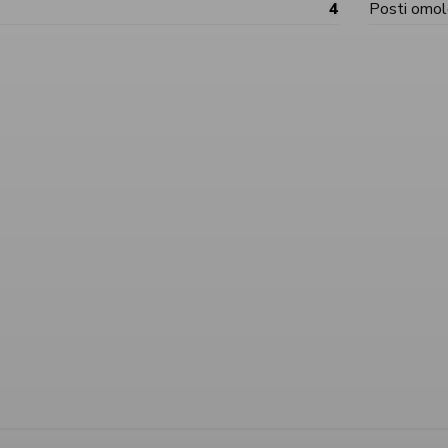
4
Posti omol