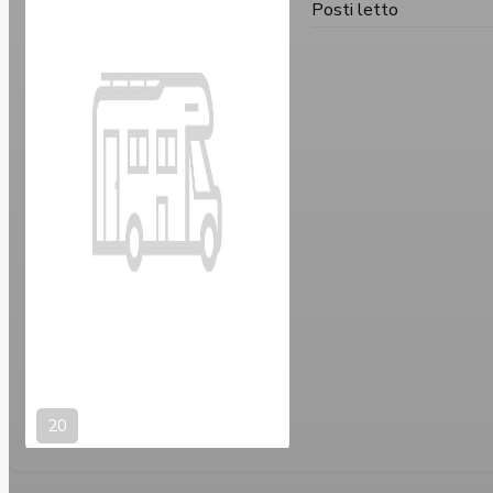
Posti letto
20