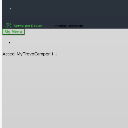
Servizi per Dealer
Inserisci annuncio
My Menu
Accedi MyTrovoCamper.it