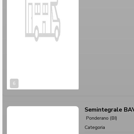
6
Semintegrale BA
Ponderano (BI)
Categoria