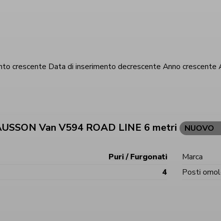
nto crescente
Data di inserimento decrescente
Anno crescente
A
AUSSON Van V594 ROAD LINE 6 metri
NUOVO
Puri / Furgonati
Marca
4
Posti omol