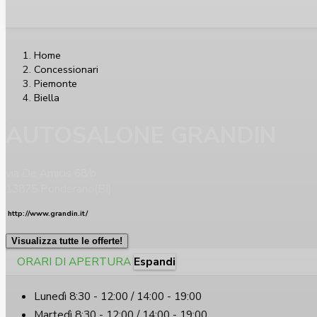
Home
Concessionari
Piemonte
Biella
AUTOSALONE GRANDIN
via De Amicis 68/b
13875 Ponderano(BI)
http://www.grandin.it/
Visualizza tutte le offerte!
ORARI DI APERTURA
Espandi
Lunedì
8:30 - 12:00 / 14:00 - 19:00
Martedì
8:30 - 12:00 / 14:00 - 19:00